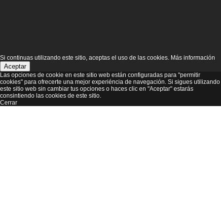
Si continuas utilizando este sitio, aceptas el uso de las cookies.
Más información
Aceptar
Las opciones de cookie en este sitio web están configuradas para "permitir
cookies" para ofrecerte una mejor experiéncia de navegación. Si sigues utilizando
este sitio web sin cambiar tus opciones o haces clic en "Aceptar" estarás
consintiendo las cookies de este sitio.
Cerrar