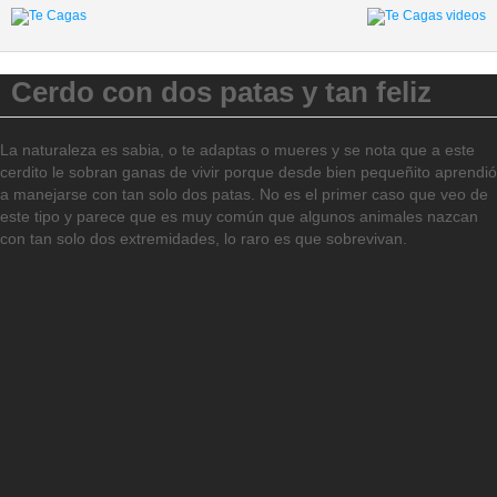
Cerdo con dos patas y tan feliz
La naturaleza es sabia, o te adaptas o mueres y se nota que a este
cerdito le sobran ganas de vivir porque desde bien pequeñito aprendió
a manejarse con tan solo dos patas. No es el primer caso que veo de
este tipo y parece que es muy común que algunos animales nazcan
con tan solo dos extremidades, lo raro es que sobrevivan.