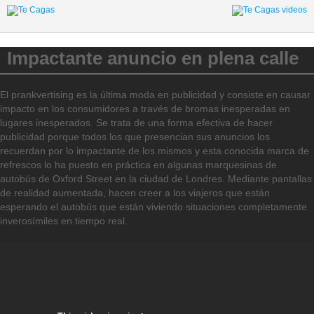
Impactante anuncio en plena calle
El prankvertising es la última moda en publicidad y consiste en causar
impacto en los consumidores a través de bromas inesperadas en
lugares inesperados. Se trata de una forma efectiva de hacer
publicidad porque todos los que presencian sus anuncios los
recuerdan por lo impactante de los mismos y esta conocida marca de
refrescos lo ha puesto en práctica en algunas marquesinas de
autobús de Oxford Street en la ciudad de Londres. Mediante pantallas
de realidad aumentada, hacen creer a los viajeros que están
esperando el autobús que están viviendo situaciones completamente
inverosímiles en tiempo real.