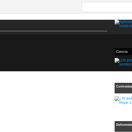
Ciencia
Curiosida
Deformid