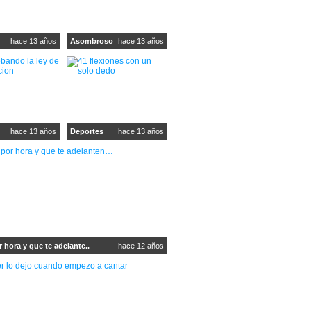
hace 13 años
Asombroso
hace 13 años
hace 13 años
Deportes
hace 13 años
r hora y que te adelante..
hace 12 años