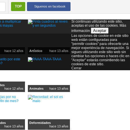
TOP
Siguenos en facebook
Si continuas utilizando este sitio,
aceptas el uso de las cookies.
Más
Aceptar
información
Las opciones de cookie en este sitio
web están configuradas para
"permitir cookies" para ofrecerte una
mejor experiéncia de navegación. Si
hace 12 años
Artístico
hace 13 años
sigues utilizando este sitio web sin
cambiar tus opciones o haces clic en
"Aceptar" estarás consintiendo las
cookies de este sitio.
Cerrar
des
hace 12 años
Animales
hace 13 años
ades
Deformidades
hace 13 años
hace 13 años