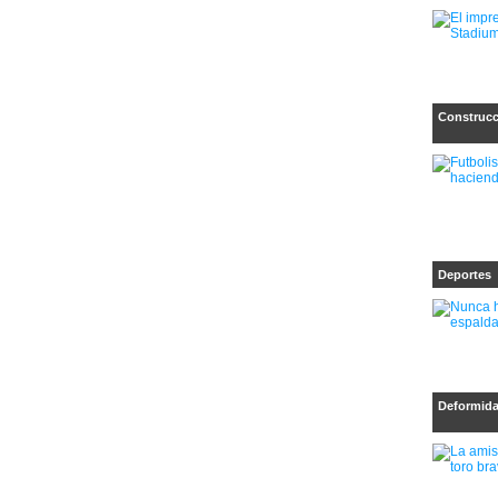
Construcc
Deportes
Deformid