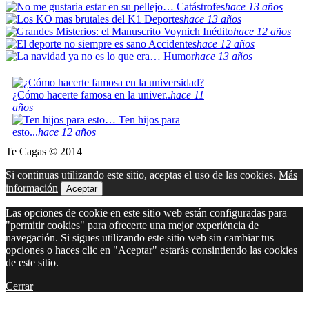
Catástrofes
hace 13 años
Deportes
hace 13 años
Inédito
hace 12 años
Accidentes
hace 12 años
Humor
hace 13 años
¿Cómo hacerte famosa en la univer..
hace 11
años
Ten hijos para
esto...
hace 12 años
Te Cagas © 2014
Si continuas utilizando este sitio, aceptas el uso de las cookies.
Más
información
Aceptar
Las opciones de cookie en este sitio web están configuradas para
"permitir cookies" para ofrecerte una mejor experiéncia de
navegación. Si sigues utilizando este sitio web sin cambiar tus
opciones o haces clic en "Aceptar" estarás consintiendo las cookies
de este sitio.
Cerrar