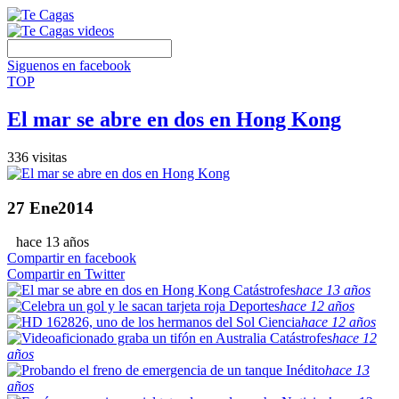
Siguenos en facebook
TOP
El mar se abre en dos en Hong Kong
336 visitas
27
Ene
2014
hace 13 años
Compartir en facebook
Compartir en Twitter
Catástrofes
hace 13 años
Deportes
hace 12 años
Ciencia
hace 12 años
Catástrofes
hace 12
años
Inédito
hace 13
años