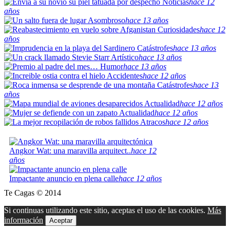
Noticias
hace 12
años
Asombroso
hace 13 años
Curiosidades
hace 12
años
Catástrofes
hace 13 años
Artístico
hace 13 años
Humor
hace 13 años
Accidentes
hace 12 años
Catástrofes
hace 13
años
Actualidad
hace 12 años
Actualidad
hace 12 años
Atracos
hace 12 años
Angkor Wat: una maravilla arquitect..
hace 12
años
Impactante anuncio en plena calle
hace 12 años
Te Cagas © 2014
Si continuas utilizando este sitio, aceptas el uso de las cookies.
Más
información
Aceptar