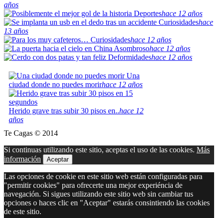
años
Deportes
hace 12 años
Curiosidades
hace
13 años
Curiosidades
hace 12 años
Asombroso
hace 12 años
Deformidades
hace 12 años
Una
ciudad donde no puedes morir
hace 12 años
Herido grave tras subir 30 pisos en..
hace 12
años
Te Cagas © 2014
Si continuas utilizando este sitio, aceptas el uso de las cookies.
Más
información
Aceptar
Las opciones de cookie en este sitio web están configuradas para
"permitir cookies" para ofrecerte una mejor experiéncia de
navegación. Si sigues utilizando este sitio web sin cambiar tus
opciones o haces clic en "Aceptar" estarás consintiendo las cookies
de este sitio.