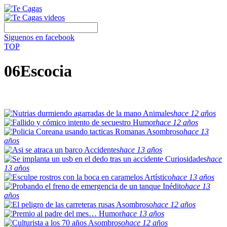
Siguenos en facebook
TOP
06Escocia
Animales
hace 12 años
Humor
hace 12 años
Asombroso
hace 13
años
Accidentes
hace 13 años
Curiosidades
hace
13 años
Artístico
hace 13 años
Inédito
hace 13
años
Asombroso
hace 12 años
Humor
hace 13 años
Asombroso
hace 12 años