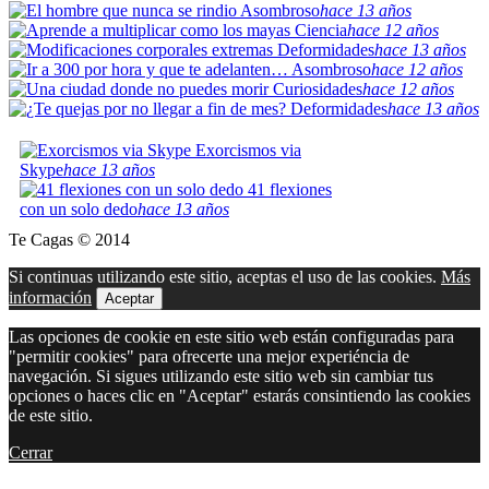
Asombroso
hace 13 años
Ciencia
hace 12 años
Deformidades
hace 13 años
Asombroso
hace 12 años
Curiosidades
hace 12 años
Deformidades
hace 13 años
Exorcismos via
Skype
hace 13 años
41 flexiones
con un solo dedo
hace 13 años
Te Cagas © 2014
Si continuas utilizando este sitio, aceptas el uso de las cookies.
Más
información
Aceptar
Las opciones de cookie en este sitio web están configuradas para
"permitir cookies" para ofrecerte una mejor experiéncia de
navegación. Si sigues utilizando este sitio web sin cambiar tus
opciones o haces clic en "Aceptar" estarás consintiendo las cookies
de este sitio.
Cerrar