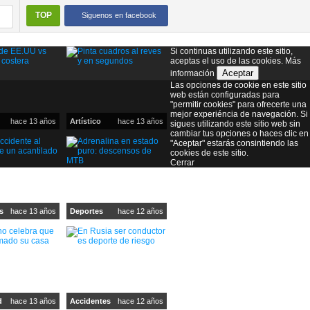
TOP
Siguenos en facebook
Si continuas utilizando este sitio,
aceptas el uso de las cookies.
Más
Aceptar
información
Las opciones de cookie en este sitio
web están configuradas para
"permitir cookies" para ofrecerte una
mejor experiéncia de navegación. Si
hace 13 años
Artístico
hace 13 años
sigues utilizando este sitio web sin
cambiar tus opciones o haces clic en
"Aceptar" estarás consintiendo las
cookies de este sitio.
Cerrar
s
hace 13 años
Deportes
hace 12 años
d
hace 13 años
Accidentes
hace 12 años