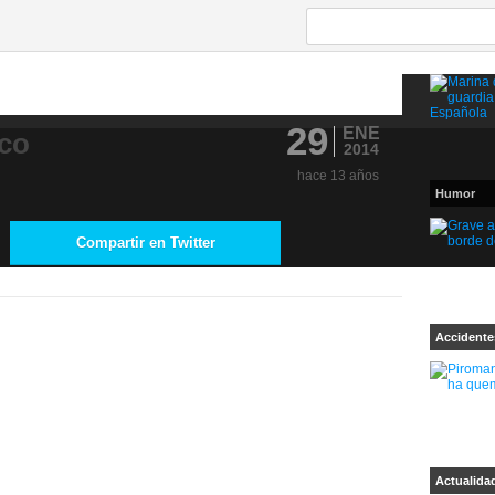
29
ENE
rco
2014
hace 13 años
Humor
Compartir en Twitter
Accidente
Actualida