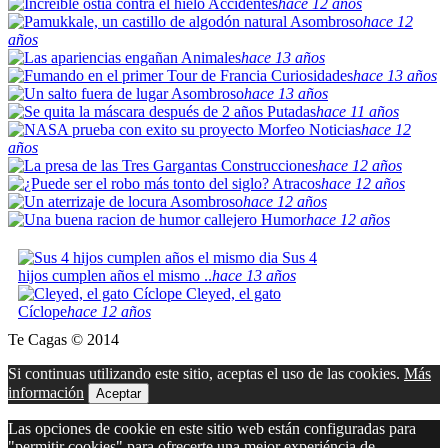
Accidentes
hace 12 años
Asombroso
hace 12
años
Animales
hace 13 años
Curiosidades
hace 13 años
Asombroso
hace 13 años
Putadas
hace 11 años
Noticias
hace 12
años
Construcciones
hace 12 años
Atracos
hace 12 años
Asombroso
hace 12 años
Humor
hace 12 años
Sus 4
hijos cumplen años el mismo ..
hace 13 años
Cleyed, el gato
Cíclope
hace 12 años
Te Cagas © 2014
Si continuas utilizando este sitio, aceptas el uso de las cookies.
Más
información
Aceptar
Las opciones de cookie en este sitio web están configuradas para
"permitir cookies" para ofrecerte una mejor experiéncia de