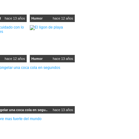
d
hace 13 años
Humor
hace 12 años
hace 12 años
Humor
hace 13 años
elar una coca cola en segu..
hace 13 años