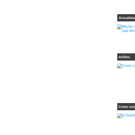
Actualida
Inédito
Como cong