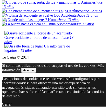
Animales
hace
13 años
Artístico
hace 12 años
Accidentes
hace 11 años
Humor
hace 13 años
Asombroso
hace 12 años
Grave accidente al borde de un acan..
hace 13
años
Un salto fuera de
lugar
hace 13 años
Te Cagas © 2014
Si continuas utilizando este sitio, aceptas el uso de las cookies.
Más
información
Aceptar
Las opciones de cookie en este sitio web están configuradas para
"permitir cookies" para ofrecerte una mejor experiéncia de
navegación. Si sigues utilizando este sitio web sin cambiar tus
opciones o haces clic en "Aceptar" estarás consintiendo las cookies
de este sitio.
Cerrar