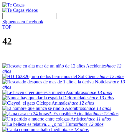
Siguenos en facebook
TOP
42
Accidentes
hace 12
años
Ciencia
hace 12 años
Noticias
hace 13
años
Asombroso
hace 13 años
Deformidades
hace 13 años
Animales
hace 12 años
Asombroso
hace 13 años
Actualidad
hace 12 años
Artístico
hace 11 años
Humor
hace 12 años
Inédito
hace 13 años