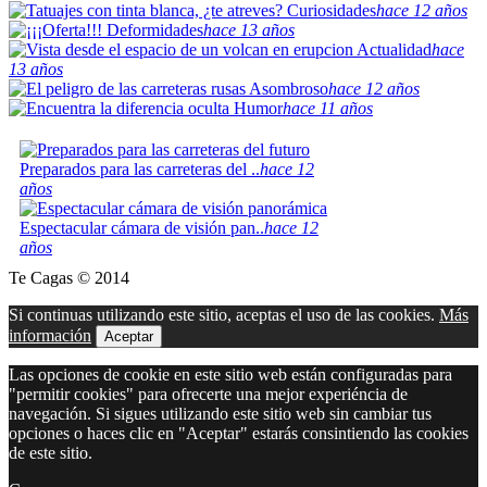
Curiosidades
hace 12 años
Deformidades
hace 13 años
Actualidad
hace
13 años
Asombroso
hace 12 años
Humor
hace 11 años
Preparados para las carreteras del ..
hace 12
años
Espectacular cámara de visión pan..
hace 12
años
Te Cagas © 2014
Si continuas utilizando este sitio, aceptas el uso de las cookies.
Más
información
Aceptar
Las opciones de cookie en este sitio web están configuradas para
"permitir cookies" para ofrecerte una mejor experiéncia de
navegación. Si sigues utilizando este sitio web sin cambiar tus
opciones o haces clic en "Aceptar" estarás consintiendo las cookies
de este sitio.