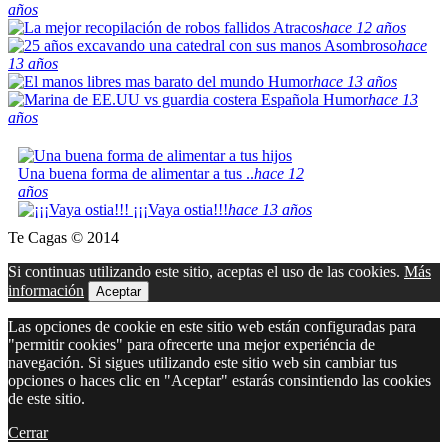
años
Atracos
hace 12 años
Asombroso
hace
13 años
Humor
hace 13 años
Humor
hace 13
años
Una buena forma de alimentar a tus ..
hace 12
años
¡¡¡Vaya ostia!!!
hace 13 años
Te Cagas © 2014
Si continuas utilizando este sitio, aceptas el uso de las cookies.
Más
información
Aceptar
Las opciones de cookie en este sitio web están configuradas para
"permitir cookies" para ofrecerte una mejor experiéncia de
navegación. Si sigues utilizando este sitio web sin cambiar tus
opciones o haces clic en "Aceptar" estarás consintiendo las cookies
de este sitio.
Cerrar