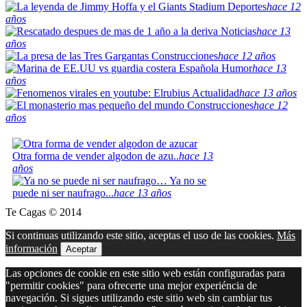
Deportes
hace 12
años
Noticias
hace 13
años
Construcciones
hace 12 años
Humor
hace 13
años
Actualidad
hace 13 años
Construcciones
hace 12
años
Otra forma de vender algodon de azu..
hace 13
años
Ya no se
puede ni ser naufrago...
hace 13 años
Te Cagas © 2014
Si continuas utilizando este sitio, aceptas el uso de las cookies.
Más
información
Aceptar
Las opciones de cookie en este sitio web están configuradas para
"permitir cookies" para ofrecerte una mejor experiéncia de
navegación. Si sigues utilizando este sitio web sin cambiar tus