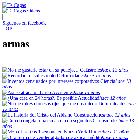
Siguenos en facebook
TOP
armas
Catástrofes
hace 13 años
Deformidades
hace 13 años
Ciencia
hace 13
años
Accidentes
hace 13 años
Actualidad
hace 12 años
Deformidades
hace
12 años
Construcciones
hace 12 años
Curiosidades
hace 13
años
Humor
hace 11 años
Inédito
hace 13 años