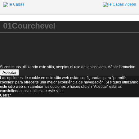
01Courchevel
Si continuas utilizando este sitio, aceptas el uso de las cookies.
Más información
Aceptar
Las opciones de cookie en este sitio web están configuradas para "permitir
cookies" para ofrecerte una mejor experiéncia de navegación. Si sigues utilizando
este sitio web sin cambiar tus opciones o haces clic en "Aceptar" estarás
consintiendo las cookies de este sitio.
Cerrar