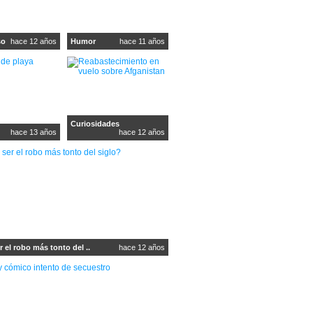
so
hace 12 años
Humor
hace 11 años
Curiosidades
hace 13 años
hace 12 años
 el robo más tonto del ..
hace 12 años