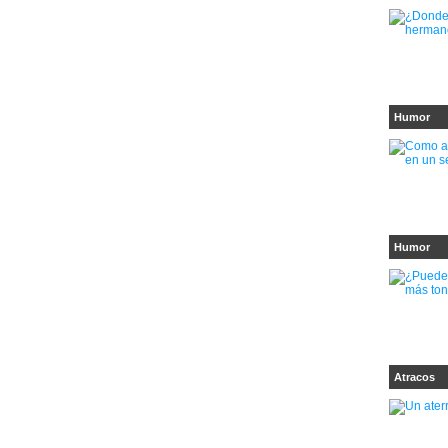
Humor
Humor
Atracos