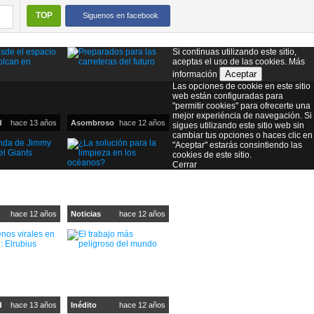
TOP
Siguenos en facebook
Si continuas utilizando este sitio,
aceptas el uso de las cookies.
Más
Aceptar
información
Las opciones de cookie en este sitio
web están configuradas para
"permitir cookies" para ofrecerte una
mejor experiéncia de navegación. Si
d
hace 13 años
Asombroso
hace 12 años
sigues utilizando este sitio web sin
cambiar tus opciones o haces clic en
"Aceptar" estarás consintiendo las
cookies de este sitio.
Cerrar
hace 12 años
Noticias
hace 12 años
d
hace 13 años
Inédito
hace 12 años