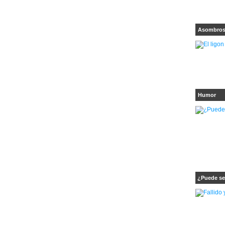
Asombro
Humor
¿Puede ser