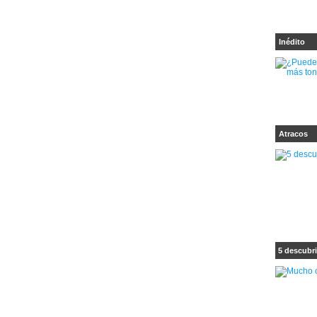
Inédito
Atracos
5 descubri