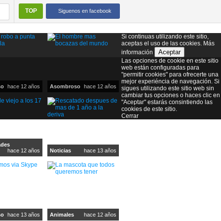
TOP
Siguenos en facebook
Si continuas utilizando este sitio,
aceptas el uso de las cookies.
Más
Aceptar
información
Las opciones de cookie en este sitio
web están configuradas para
"permitir cookies" para ofrecerte una
mejor experiéncia de navegación. Si
so
hace 12 años
Asombroso
hace 12 años
sigues utilizando este sitio web sin
cambiar tus opciones o haces clic en
"Aceptar" estarás consintiendo las
cookies de este sitio.
Cerrar
ades
hace 12 años
Noticias
hace 13 años
so
hace 13 años
Animales
hace 12 años