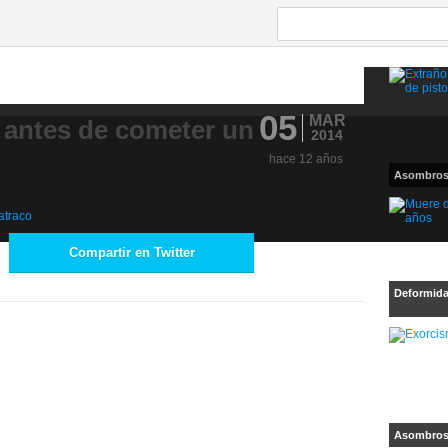
05
MAR
 antes de cometer un
2014
hace 12 años
Asombro
Compartir en Twitter
Deformid
Asombro