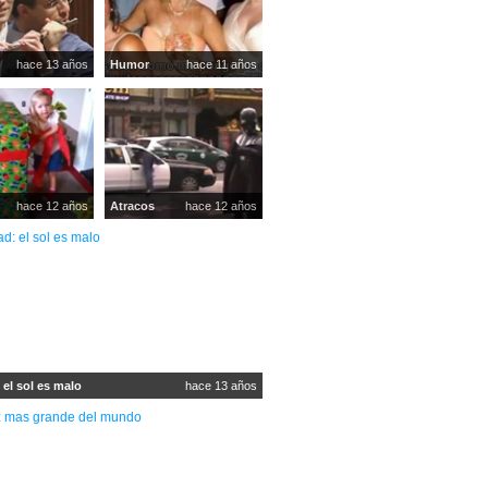
hace 13 años
Humor
hace 11 años
hace 12 años
Atracos
hace 12 años
el sol es malo
hace 13 años