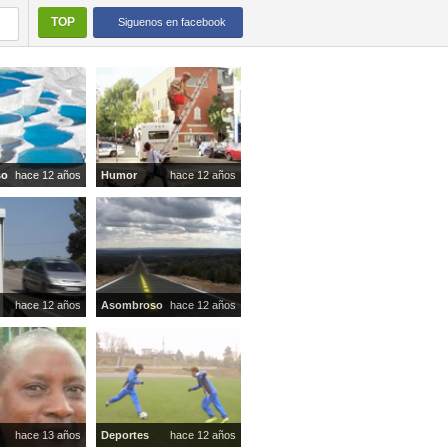
TOP
Siguenos en facebook
so
hace 12 años
Humor
hace 12 años
hace 12 años
Asombroso
hace 12 años
hace 13 años
Deportes
hace 12 años