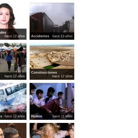
ades
hace 12 años
Accidentes
hace 13 años
Construcciones
hace 12 años
hace 12 años
es
hace 12 años
Humor
hace 11 años