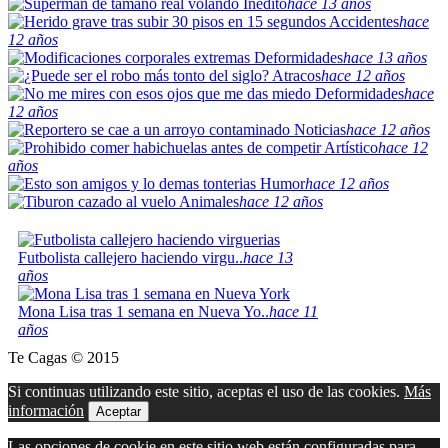
Inédito
hace 13 años
Accidentes
hace
12 años
Deformidades
hace 13 años
Atracos
hace 12 años
Deformidades
hace
12 años
Noticias
hace 12 años
Artístico
hace 12
años
Humor
hace 12 años
Animales
hace 12 años
Futbolista callejero haciendo virgu..
hace 13
años
Mona Lisa tras 1 semana en Nueva Yo..
hace 11
años
Te Cagas © 2015
Si continuas utilizando este sitio, aceptas el uso de las cookies.
Más
información
Aceptar
Las opciones de cookie en este sitio web están configuradas para