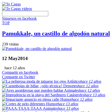
Siguenos en facebook
TOP
Pamukkale, un castillo de algodón natural
239 visitas
12
May
2014
hace 12 años
Compartir en facebook
Compartir en Twitter
Artístico
hace 12 años
Deportes
hace 12 años
Animales
hace 12 años
Catástrofes
hace 13 años
Humor
hace 12 años
Humor
hace 13 años
Animales
hace 13 años