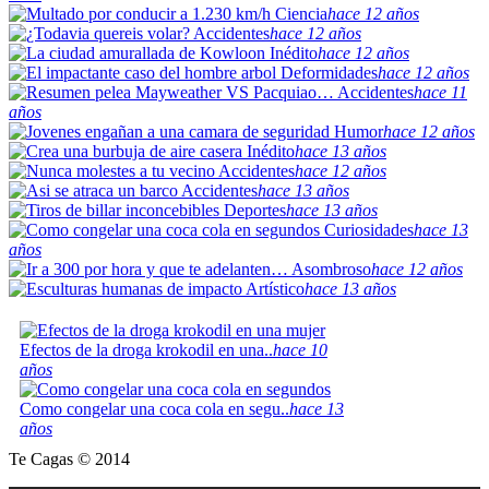
Ciencia
hace 12 años
Accidentes
hace 12 años
Inédito
hace 12 años
Deformidades
hace 12 años
Accidentes
hace 11
años
Humor
hace 12 años
Inédito
hace 13 años
Accidentes
hace 12 años
Accidentes
hace 13 años
Deportes
hace 13 años
Curiosidades
hace 13
años
Asombroso
hace 12 años
Artístico
hace 13 años
Efectos de la droga krokodil en una..
hace 10
años
Como congelar una coca cola en segu..
hace 13
años
Te Cagas © 2014