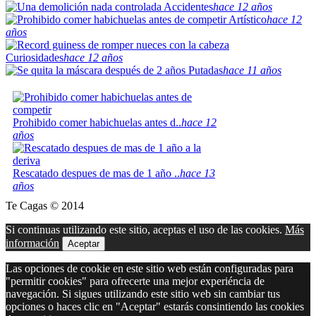
Accidentes
hace 12 años
Artístico
hace 12
años
Curiosidades
hace 12 años
Putadas
hace 11 años
Prohibido comer habichuelas antes d..
hace 12
años
Rescatado despues de mas de 1 año ..
hace 13
años
Te Cagas © 2014
Si continuas utilizando este sitio, aceptas el uso de las cookies.
Más
información
Aceptar
Las opciones de cookie en este sitio web están configuradas para
"permitir cookies" para ofrecerte una mejor experiéncia de
navegación. Si sigues utilizando este sitio web sin cambiar tus
opciones o haces clic en "Aceptar" estarás consintiendo las cookies