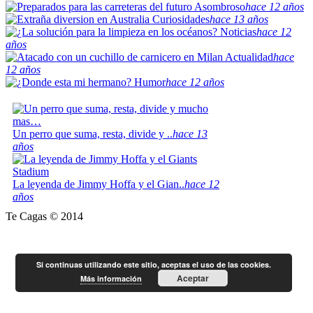
Asombroso
hace 12 años
Curiosidades
hace 13 años
Noticias
hace 12
años
Actualidad
hace
12 años
Humor
hace 12 años
Un perro que suma, resta, divide y ..
hace 13
años
La leyenda de Jimmy Hoffa y el Gian..
hace 12
años
Te Cagas © 2014
Si continuas utilizando este sitio, aceptas el uso de las cookies.
Aceptar
Más información