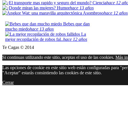
Ciencia
hace 12 añ
Humor
hace 13 años
Asombroso
hace 12 años
Bebes que dan
mucho miedo
hace 13 años
La
mejor recopilación de robos fal..
hace 12 años
Te Cagas © 2014
Si continuas utilizando este sitio, aceptas el uso de las cookies.
Más in
Las opciones de cookie en este sitio web están configuradas para "perm
"Aceptar" estarás consintiendo las cookies de este sitio.
Cerrar