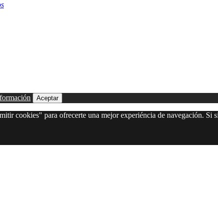
os
formación
Aceptar
itir cookies" para ofrecerte una mejor experiéncia de navegación. Si si