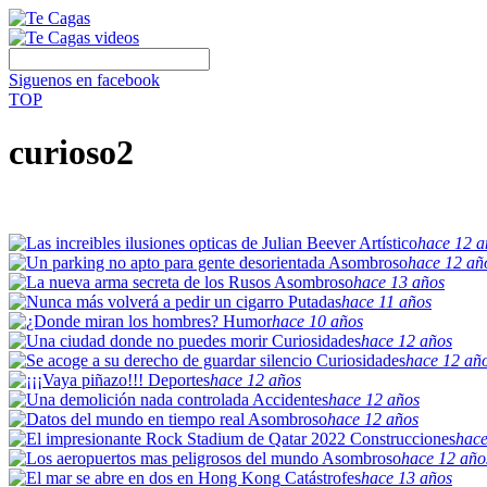
Siguenos en facebook
TOP
curioso2
Artístico
hace 12 a
Asombroso
hace 12 añ
Asombroso
hace 13 años
Putadas
hace 11 años
Humor
hace 10 años
Curiosidades
hace 12 años
Curiosidades
hace 12 añ
Deportes
hace 12 años
Accidentes
hace 12 años
Asombroso
hace 12 años
Construcciones
hace
Asombroso
hace 12 año
Catástrofes
hace 13 años