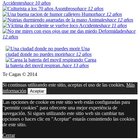
Accidentes
hace 10 años
Asombroso
hace 12 años
Humor
hace 12 años
Animales
hace 12 años
Accidentes
hace 11 años
Deformidades
hace
12 años
Una
ciudad donde no puedes morir
hace 12 años
Carga
la bateria del movil respiran..
hace 13 años
Te Cagas © 2014
Si continuas utilizando este sitio, aceptas el uso de las cookies.
Más
información
Aceptar
Las opciones de cookie en este sitio web están configuradas para
"permitir cookies" para ofrecerte una mejor experiéncia de
navegación. Si sigues utilizando este sitio web sin cambiar tus
opciones o haces clic en "Aceptar" estarás consintiendo las cookies
de este sitio.
Cerrar