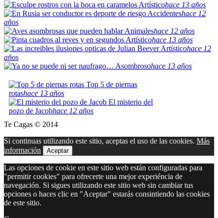
Artístico
hace 13 años
Accidentes
hace 12
años
Animales
hace 12 años
Artístico
hace 13 años
Artístico
hace 12
años
Asombroso
hace 13 años
Top 5 de piernas
rotas
hace 13 años
El misterio del
pozo de Jacob
hace 12 años
Te Cagas © 2014
Si continuas utilizando este sitio, aceptas el uso de las cookies.
Más
información
Aceptar
Las opciones de cookie en este sitio web están configuradas para
"permitir cookies" para ofrecerte una mejor experiéncia de
navegación. Si sigues utilizando este sitio web sin cambiar tus
opciones o haces clic en "Aceptar" estarás consintiendo las cookies
de este sitio.