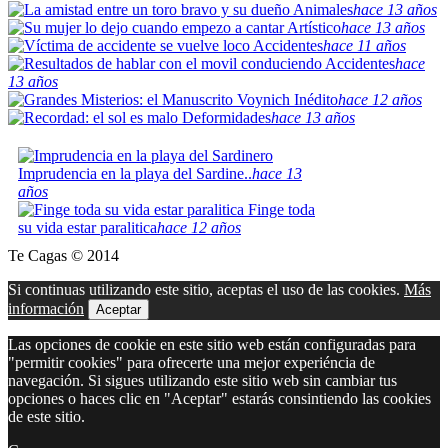
Animales
hace 13 años
Artístico
hace 13 años
Accidentes
hace 11 años
Accidentes
hace
13 años
Inédito
hace 12 años
Deformidades
hace 13 años
Imprudencia en la playa del Sardine..
hace 13
años
Finge toda
su vida estar paralitica
hace 12 años
Te Cagas © 2014
Si continuas utilizando este sitio, aceptas el uso de las cookies.
Más
información
Aceptar
Las opciones de cookie en este sitio web están configuradas para
"permitir cookies" para ofrecerte una mejor experiéncia de
navegación. Si sigues utilizando este sitio web sin cambiar tus
opciones o haces clic en "Aceptar" estarás consintiendo las cookies
de este sitio.