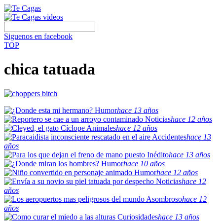
Siguenos en facebook
TOP
chica tatuada
Humor
hace 13 años
Noticias
hace 12 años
Animales
hace 12 años
Accidentes
hace 13
años
Inédito
hace 13 años
Humor
hace 10 años
Humor
hace 12 años
Noticias
hace 12
años
Asombroso
hace 12
años
Curiosidades
hace 13 años