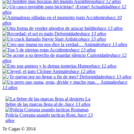
Asombroso
hace 12 años
Actualidad
hace 12
años
Accidentes
hace 10
años
Inédito
hace 13 años
Deformidades
hace 13 años
Artístico
hace 13 años
Animales
hace 13 años
Accidentes
hace 13 años
Curiosidades
hace 12
años
Humor
hace 12 años
Animales
hace 12 años
Deformidades
hace 13 años
Animales
hace
13 años
La
fiebre de las marcas llega al de..
hace 13 años
Policia Coreana usando tacticas Rom..
hace 13
años
Te Cagas © 2014