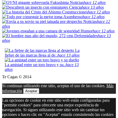
Noticias
hace 12 años
Ciencia
hace 13 años
Construcciones
hace 12 años
Asombroso
hace 12 años
Noticias
hace 12
años
Humor
hace 12 años
Deformidades
hace 13
años
La
fiebre de las marcas llega al de..
hace 13 años
La amistad entre un toro bravo y su..
hace 13
años
Te Cagas © 2014
Si continuas utilizando este sitio, aceptas el uso de las cookies.
Más
información
Aceptar
Las opciones de cookie en este sitio web están configuradas para
"permitir cookies" para ofrecerte una mejor experiéncia de
navegación. Si sigues utilizando este sitio web sin cambiar tus
opciones o haces clic en "Aceptar" estarás consintiendo las cookies