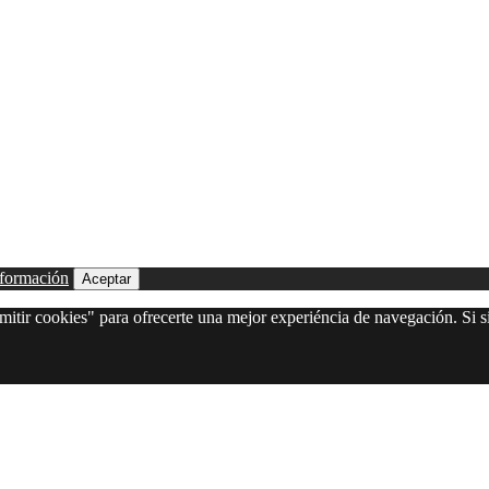
formación
Aceptar
itir cookies" para ofrecerte una mejor experiéncia de navegación. Si si