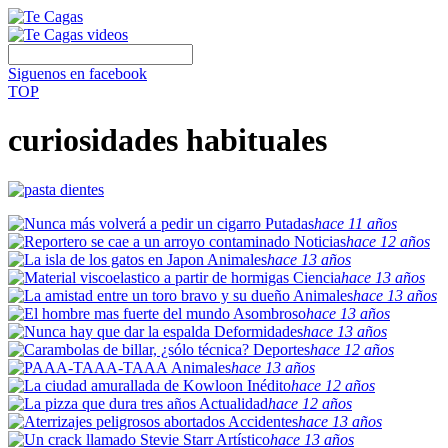
Siguenos en facebook
TOP
curiosidades habituales
Putadas
hace 11 años
Noticias
hace 12 años
Animales
hace 13 años
Ciencia
hace 13 años
Animales
hace 13 años
Asombroso
hace 13 años
Deformidades
hace 13 años
Deportes
hace 12 años
Animales
hace 13 años
Inédito
hace 12 años
Actualidad
hace 12 años
Accidentes
hace 13 años
Artístico
hace 13 años