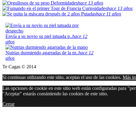
Deformidades
hace 13 años
Curiosidades
hace 13 años
Putadas
hace 11 años
Envía a su novio su piel tatuada p..
hace 12
años
Nutrias durmiendo agarradas de la m..
hace 12
años
Te Cagas © 2014
Si continuas utilizando este sitio, aceptas el uso de las cookies.
Más in
Las opciones de cookie en este sitio web están configuradas para "perm
"Aceptar" estarás consintiendo las cookies de este sitio.
Cerrar