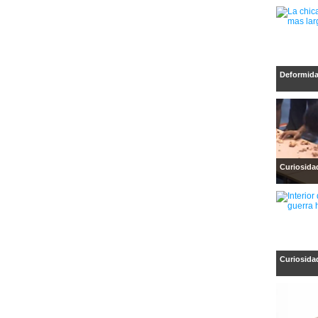
Deformid
Curiosida
Curiosida