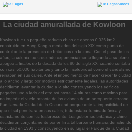
La ciudad amurallada de Kowloon
Kowloon fue un pequeño reducto chino de apenas 0.026 km2
construido en Hong Kong a mediados del siglo XIX como punto de
control ante la presencia de británicos en la zona. Con el paso de los
años, la colonia fue creciendo exponencialmente llegando a su pleno
apogeo a finales de la década de los 80 del siglo XX, cuando contaba
con casi 50.000 habitantes y tanto la insalubridad como el vandalismo
reinaban en sus calles. Ante el impedimento de hacer crecer la ciudad
a lo ancho y largo por motivos estrictamente legales, las autoridades
decidieron levantar la ciudad a lo alto construyendo los edificios
pegados uno a lado del otro así hasta 14 alturas como máximo para
no impedir el vuelo rasante de los aviones de un aeropuerto cercano.
Fue llamada Ciudad de la Oscuridad porque ante la imposibilidad de
que el sol penetrara en sus calles, todo estaba iluminado única y
estrictamente con luz fosforescente. Los gobiernos británico y chino
decidieron conjuntamente poner fin a tal barbarie humana demoliendo
la ciudad en 1993 y construyendo en su lugar el Parque de la Ciudad