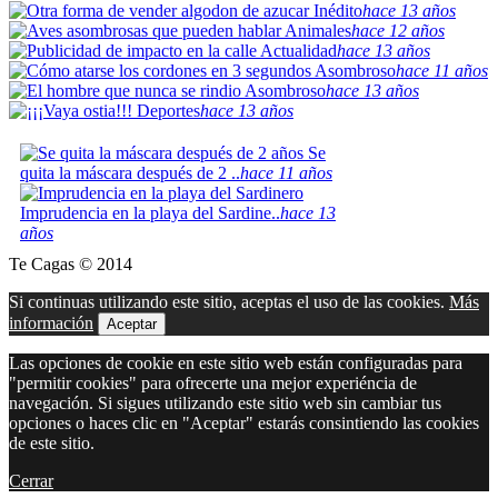
Inédito
hace 13 años
Animales
hace 12 años
Actualidad
hace 13 años
Asombroso
hace 11 años
Asombroso
hace 13 años
Deportes
hace 13 años
Se
quita la máscara después de 2 ..
hace 11 años
Imprudencia en la playa del Sardine..
hace 13
años
Te Cagas © 2014
Si continuas utilizando este sitio, aceptas el uso de las cookies.
Más
información
Aceptar
Las opciones de cookie en este sitio web están configuradas para
"permitir cookies" para ofrecerte una mejor experiéncia de
navegación. Si sigues utilizando este sitio web sin cambiar tus
opciones o haces clic en "Aceptar" estarás consintiendo las cookies
de este sitio.
Cerrar