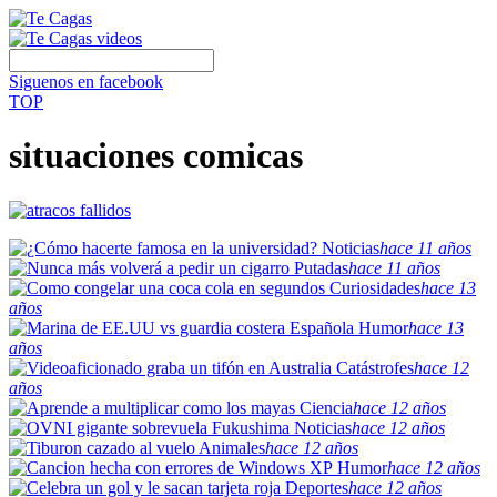
Siguenos en facebook
TOP
situaciones comicas
Noticias
hace 11 años
Putadas
hace 11 años
Curiosidades
hace 13
años
Humor
hace 13
años
Catástrofes
hace 12
años
Ciencia
hace 12 años
Noticias
hace 12 años
Animales
hace 12 años
Humor
hace 12 años
Deportes
hace 12 años