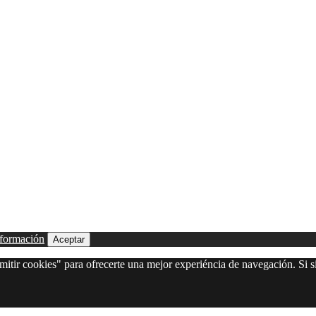
formación
Aceptar
itir cookies" para ofrecerte una mejor experiéncia de navegación. Si si