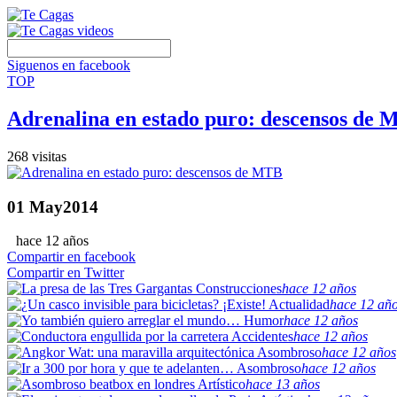
Siguenos en facebook
TOP
Adrenalina en estado puro: descensos de
268 visitas
01
May
2014
hace 12 años
Compartir en facebook
Compartir en Twitter
Construcciones
hace 12 años
Actualidad
hace 12 añ
Humor
hace 12 años
Accidentes
hace 12 años
Asombroso
hace 12 años
Asombroso
hace 12 años
Artístico
hace 13 años