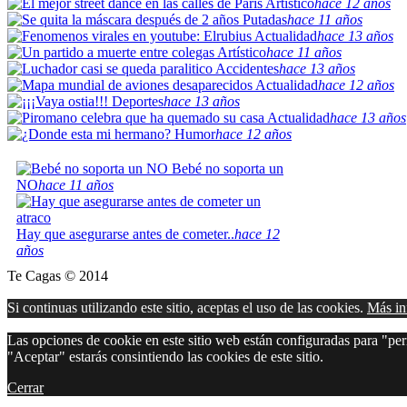
Artístico
hace 12 años
Putadas
hace 11 años
Actualidad
hace 13 años
Artístico
hace 11 años
Accidentes
hace 13 años
Actualidad
hace 12 años
Deportes
hace 13 años
Actualidad
hace 13 años
Humor
hace 12 años
Bebé no soporta un
NO
hace 11 años
Hay que asegurarse antes de cometer..
hace 12
años
Te Cagas © 2014
Si continuas utilizando este sitio, aceptas el uso de las cookies.
Más in
Las opciones de cookie en este sitio web están configuradas para "perm
"Aceptar" estarás consintiendo las cookies de este sitio.
Cerrar