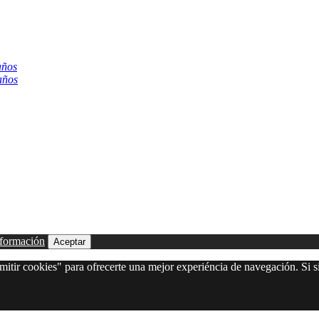
años
años
formación
Aceptar
itir cookies" para ofrecerte una mejor experiéncia de navegación. Si si