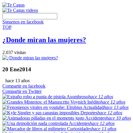
Siguenos en facebook
TOP
¿Donde miran las mujeres?
2.037 visitas
20
Ene
2014
hace 13 años
Compartir en facebook
Compartir en Twitter
Asombroso
hace 12 años
Inédito
hace 12 años
Actualidad
hace 13 años
Deportes
hace 12 años
Accidentes
hace 10 años
Accidentes
hace 12 años
Curiosidades
hace 13 años