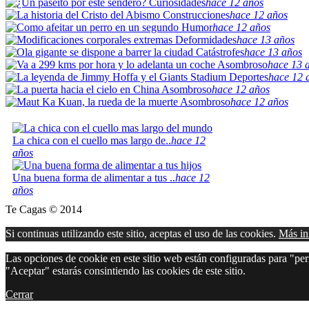
Curiosidades
hace 12 años
Construcciones
hace 12 años
Humor
hace 12 años
Deformidades
hace 13 años
Catástrofes
hace 13 años
Asombroso
hace 13 
Deportes
hace 12 
Asombroso
hace 12 años
Asombroso
hace 12 años
La chica con el cuello mas largo de..
hace 12
años
Una buena forma de alimentar a tus ..
hace 12
años
Te Cagas © 2014
Si continuas utilizando este sitio, aceptas el uso de las cookies.
Más in
Las opciones de cookie en este sitio web están configuradas para "perm
"Aceptar" estarás consintiendo las cookies de este sitio.
Cerrar