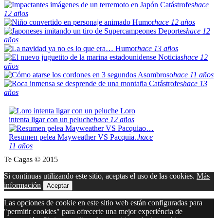
Catástrofes
hace
12 años
Humor
hace 12 años
Deportes
hace 12
años
Humor
hace 13 años
Noticias
hace 12
años
Asombroso
hace 11 años
Catástrofes
hace 13
años
Loro
intenta ligar con un peluche
hace 12 años
Resumen pelea Mayweather VS Pacquia..
hace
11 años
Te Cagas © 2015
Si continuas utilizando este sitio, aceptas el uso de las cookies.
Más
información
Aceptar
Las opciones de cookie en este sitio web están configuradas para
"permitir cookies" para ofrecerte una mejor experiéncia de