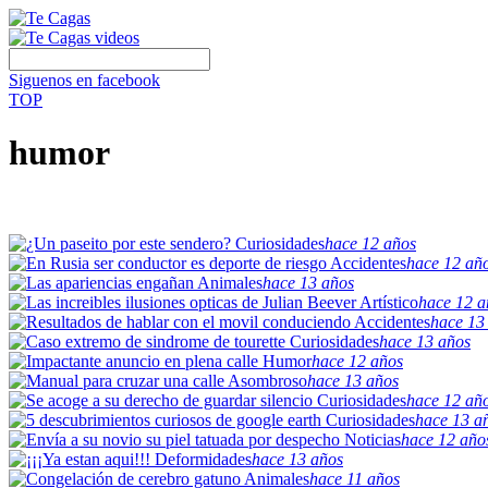
Siguenos en facebook
TOP
humor
Curiosidades
hace 12 años
Accidentes
hace 12 añ
Animales
hace 13 años
Artístico
hace 12 a
Accidentes
hace 13
Curiosidades
hace 13 años
Humor
hace 12 años
Asombroso
hace 13 años
Curiosidades
hace 12 añ
Curiosidades
hace 13 a
Noticias
hace 12 año
Deformidades
hace 13 años
Animales
hace 11 años