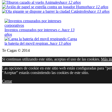
Animales
hace 12 años
Humor
hace 12 años
Catástrofes
hace 13 años
Inventos censurados por intereses c..
hace 13
años
Carga
la bateria del movil respiran..
hace 13 años
Te Cagas © 2014
Si continuas utilizando este sitio, aceptas el uso de las cookies.
Más in
Las opciones de cookie en este sitio web están configuradas para "perm
"Aceptar" estarás consintiendo las cookies de este sitio.
Cerrar