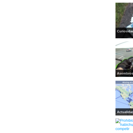
Curiosida
Asombro
Actualida