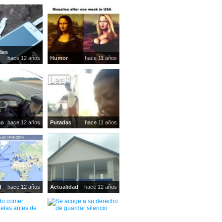
des
hace 12 años
Humor
hace 11 años
so
hace 12 años
Putadas
hace 11 años
d
hace 12 años
Actualidad
hace 12 años