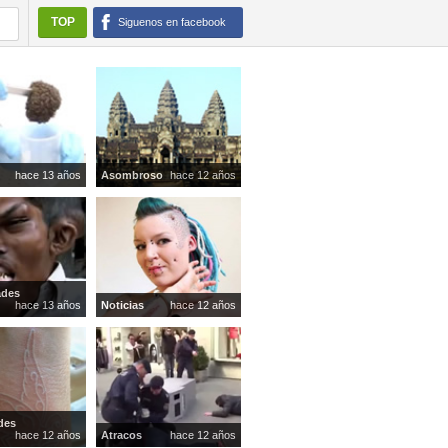
TOP
Siguenos en facebook
hace 13 años
Asombroso
hace 12 años
ades
hace 13 años
Noticias
hace 12 años
des
hace 12 años
Atracos
hace 12 años