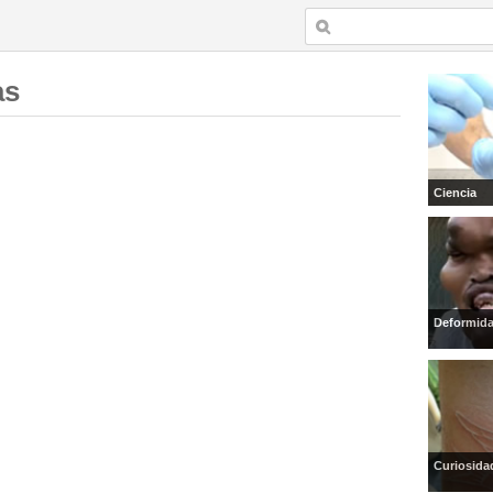
as
Ciencia
Deformid
Curiosida