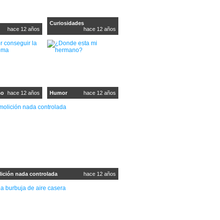
Curiosidades
hace 12 años
hace 12 años
so
hace 12 años
Humor
hace 12 años
ición nada controlada
hace 12 años