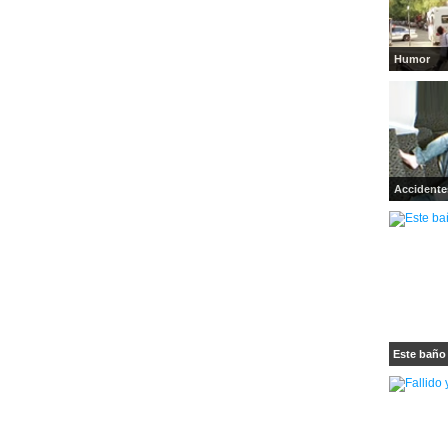
Humor
Accidente
Este baño 