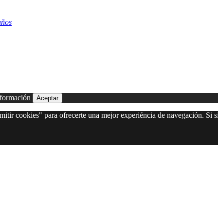
años
formación
Aceptar
itir cookies" para ofrecerte una mejor experiéncia de navegación. Si si