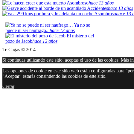
Asombroso
hace 13 años
Accidentes
hace 13 años
Asombroso
hace 13 
Ya no se
puede ni ser naufrago...
hace 13 años
El misterio del
pozo de Jacob
hace 12 años
Te Cagas © 2014
Si continuas utilizando este sitio, aceptas el uso de las cookies.
Más in
Las opciones de cookie en este sitio web están configuradas para "perm
"Aceptar" estarás consintiendo las cookies de este sitio.
Cerrar