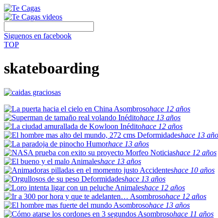
Siguenos en facebook
TOP
skateboarding
Asombroso
hace 12 años
Inédito
hace 13 años
Inédito
hace 12 años
Deformidades
hace 13 año
Humor
hace 13 años
Noticias
hace 12 años
Animales
hace 13 años
Accidentes
hace 10 años
Deformidades
hace 13 años
Animales
hace 12 años
Asombroso
hace 12 años
Asombroso
hace 13 años
Asombroso
hace 11 años