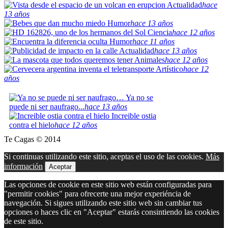
Actualidad
hace
13 años
Humor
hace 13 años
Ciencia
hace 12 años
Humor
hace 11 años
Actualidad
hace 13 años
Animales
hace 12 años
Artístico
hace 12
años
Ya no se
puede ni ser naufrago...
hace 13 años
Increible ostia
contra el hielo
hace 12 años
Te Cagas © 2014
Si continuas utilizando este sitio, aceptas el uso de las cookies.
Más
información
Aceptar
Las opciones de cookie en este sitio web están configuradas para
"permitir cookies" para ofrecerte una mejor experiéncia de
navegación. Si sigues utilizando este sitio web sin cambiar tus
opciones o haces clic en "Aceptar" estarás consintiendo las cookies
de este sitio.