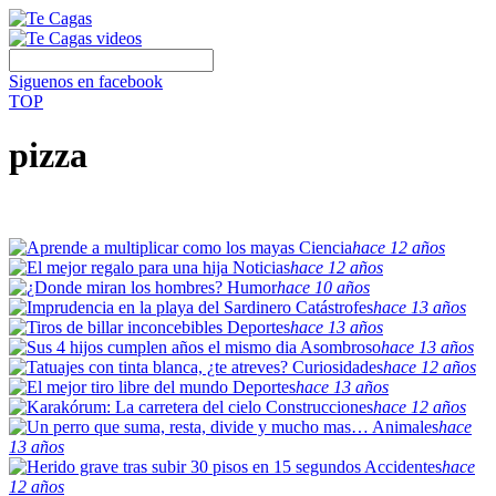
Siguenos en facebook
TOP
pizza
Ciencia
hace 12 años
Noticias
hace 12 años
Humor
hace 10 años
Catástrofes
hace 13 años
Deportes
hace 13 años
Asombroso
hace 13 años
Curiosidades
hace 12 años
Deportes
hace 13 años
Construcciones
hace 12 años
Animales
hace
13 años
Accidentes
hace
12 años