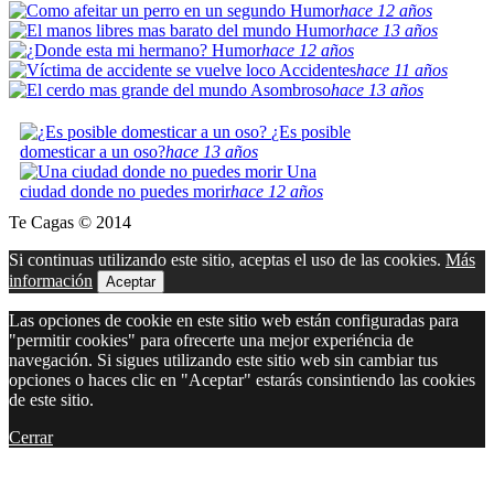
Humor
hace 12 años
Humor
hace 13 años
Humor
hace 12 años
Accidentes
hace 11 años
Asombroso
hace 13 años
¿Es posible
domesticar a un oso?
hace 13 años
Una
ciudad donde no puedes morir
hace 12 años
Te Cagas © 2014
Si continuas utilizando este sitio, aceptas el uso de las cookies.
Más
información
Aceptar
Las opciones de cookie en este sitio web están configuradas para
"permitir cookies" para ofrecerte una mejor experiéncia de
navegación. Si sigues utilizando este sitio web sin cambiar tus
opciones o haces clic en "Aceptar" estarás consintiendo las cookies
de este sitio.
Cerrar