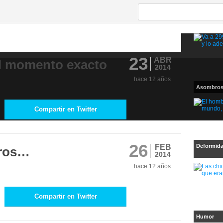
23
ABR
l momento exacto
2014
hace 12 años
Asombro
Compartir en Twitter
26
FEB
Deformid
eros…
2014
hace 12 años
Compartir en Twitter
Humor