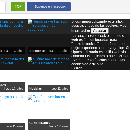
TOP
Siguenos en facebook
Si continuas utilizando este sitio,
aceptas el uso de las cookies.
Más
Aceptar
información
Las opciones de cookie en este sitio
web están configuradas para
"permitir cookies" para ofrecerte una
mejor experiéncia de navegación. Si
so
hace 13 años
Accidentes
hace 12 años
sigues utilizando este sitio web sin
cambiar tus opciones o haces clic en
"Aceptar" estarás consintiendo las
cookies de este sitio.
Cerrar
ades
hace 13 años
Noticias
hace 11 años
Curiosidades
hace 11 años
hace 12 años