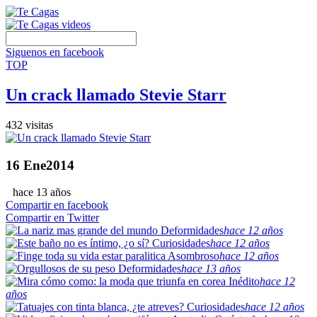
Siguenos en facebook
TOP
Un crack llamado Stevie Starr
432 visitas
16
Ene
2014
hace 13 años
Compartir en facebook
Compartir en Twitter
Deformidades
hace 12 años
Curiosidades
hace 12 años
Asombroso
hace 12 años
Deformidades
hace 13 años
Inédito
hace 12
años
Curiosidades
hace 12 años