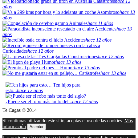
Catástrofes
hace 12
años
Asombroso
hace 13
años
Animales
hace 11 años
Accidentes
hace 13
años
Accidentes
hace 12 años
Curiosidades
hace 12 años
Construcciones
hace 12 años
Humor
hace 13 años
Humor
hace 13 años
Catástrofes
hace 13 años
Ten hijos para
esto...
hace 12 años
¿Puede ser el robo más tonto del ..
hace 12 años
Te Cagas © 2014
Si continuas utilizando este sitio, aceptas el uso de las cookies.
Más
información
Aceptar
Las opciones de cookie en este sitio web están configuradas para