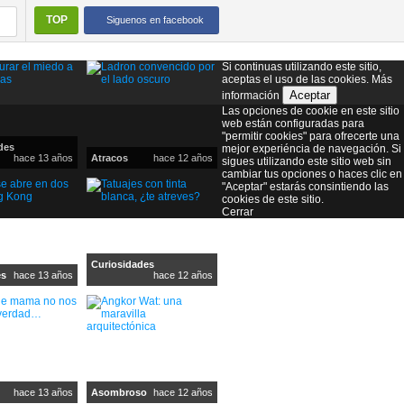
TOP
Siguenos en facebook
Si continuas utilizando este sitio,
aceptas el uso de las cookies.
Más
Aceptar
información
Las opciones de cookie en este sitio
web están configuradas para
"permitir cookies" para ofrecerte una
des
mejor experiéncia de navegación. Si
hace 13 años
Atracos
hace 12 años
sigues utilizando este sitio web sin
cambiar tus opciones o haces clic en
"Aceptar" estarás consintiendo las
cookies de este sitio.
Cerrar
Curiosidades
es
hace 13 años
hace 12 años
hace 13 años
Asombroso
hace 12 años