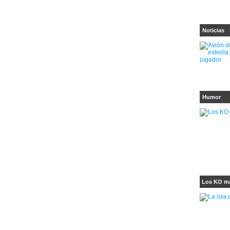
Noticias
Humor
Los KO ma