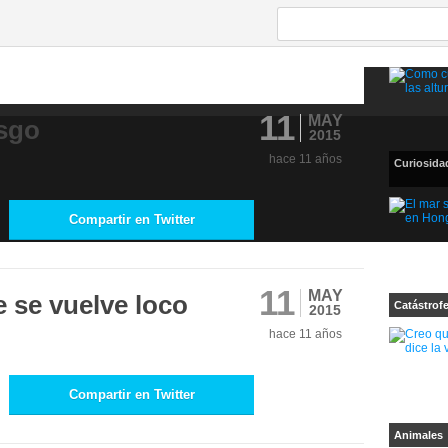
11
MAY
esgo
2015
hace 11 años
Curiosida
Compartir en Twitter
11
MAY
e se vuelve loco
Catástrof
2015
hace 11 años
Compartir en Twitter
Animales