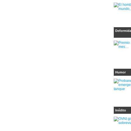
Deformid
Humor
Inédito