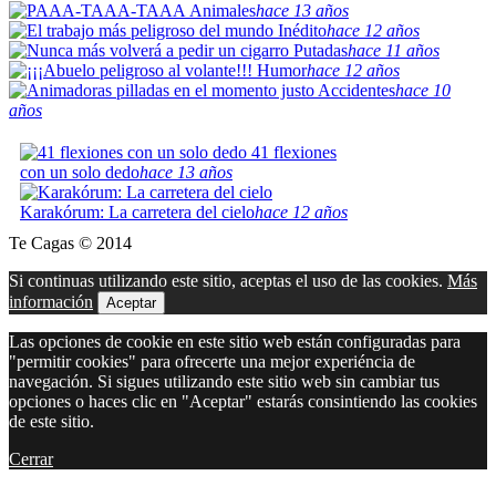
Animales
hace 13 años
Inédito
hace 12 años
Putadas
hace 11 años
Humor
hace 12 años
Accidentes
hace 10
años
41 flexiones
con un solo dedo
hace 13 años
Karakórum: La carretera del cielo
hace 12 años
Te Cagas © 2014
Si continuas utilizando este sitio, aceptas el uso de las cookies.
Más
información
Aceptar
Las opciones de cookie en este sitio web están configuradas para
"permitir cookies" para ofrecerte una mejor experiéncia de
navegación. Si sigues utilizando este sitio web sin cambiar tus
opciones o haces clic en "Aceptar" estarás consintiendo las cookies
de este sitio.
Cerrar