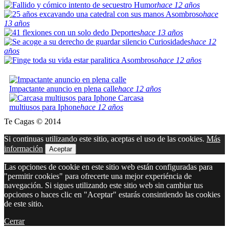
Humor
hace 12 años
Asombroso
hace
13 años
Deportes
hace 13 años
Curiosidades
hace 12
años
Asombroso
hace 12 años
Impactante anuncio en plena calle
hace 12 años
Carcasa
multiusos para Iphone
hace 12 años
Te Cagas © 2014
Si continuas utilizando este sitio, aceptas el uso de las cookies.
Más
información
Aceptar
Las opciones de cookie en este sitio web están configuradas para
"permitir cookies" para ofrecerte una mejor experiéncia de
navegación. Si sigues utilizando este sitio web sin cambiar tus
opciones o haces clic en "Aceptar" estarás consintiendo las cookies
de este sitio.
Cerrar