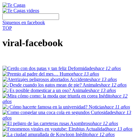
Siguenos en facebook
TOP
viral-facebook
Deformidades
hace 12 años
Humor
hace 13 años
Accidentes
hace 13 años
Animales
hace 12 años
Animales
hace 13 años
Inédito
hace 12
años
Noticias
hace 11 años
Curiosidades
hace 13
años
Asombroso
hace 12 años
Actualidad
hace 13 años
Inédito
hace 12 años