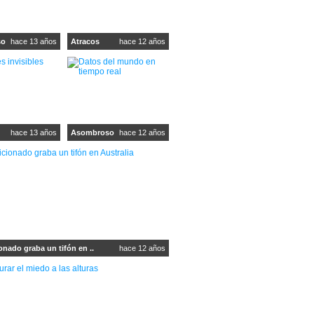
so
hace 13 años
Atracos
hace 12 años
hace 13 años
Asombroso
hace 12 años
onado graba un tifón en ..
hace 12 años