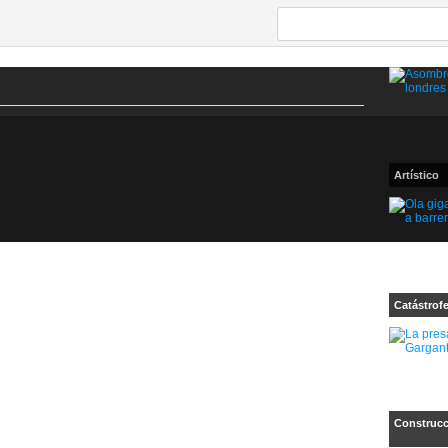
Artístico
Catástrof
Construcc