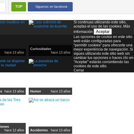
TOP
Siguenos en facebook
Si continuas utilizando este sitio,
aceptas el uso de las cookies.
Más
Aceptar
información
Las opciones de cookie en este sitio
web están configuradas para
"permitir cookies" para ofrecerte una
Curiosidades
mejor experiéncia de navegación. Si
hace 13 años
hace 13 años
sigues utilizando este sitio web sin
cambiar tus opciones o haces clic en
"Aceptar" estarás consintiendo las
cookies de este sitio.
Cerrar
es
hace 13 años
Humor
hace 13 años
iones
hace 12 años
Accidentes
hace 13 años