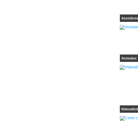
Asombro
Animales
Videoafici