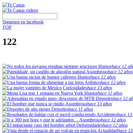
Siguenos en facebook
TOP
122
Humor
hace 12 añ
Asombroso
hace 12 años
Humor
hace 12 años
Artístico
hace 12 años
Curiosidades
hace 13 años
Humor
hace 11 años
Deportes
hace 12 a
Asombroso
hace 13 años
Deportes
hace 11 años
Accidentes
hace 13
Asombroso
hace 12 años
Deformidades
hace 12 años
Actualidad
hace 13