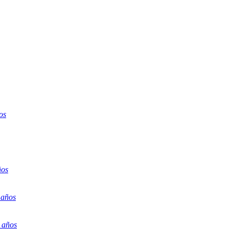
os
ños
 años
 años