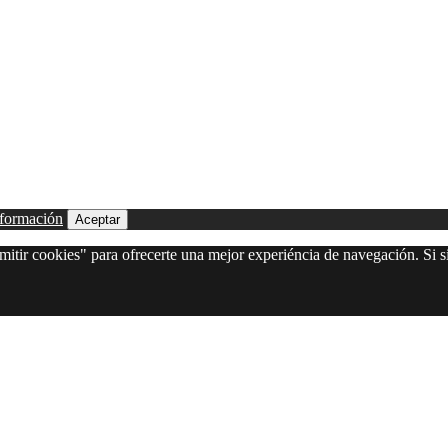
formación
Aceptar
itir cookies" para ofrecerte una mejor experiéncia de navegación. Si si