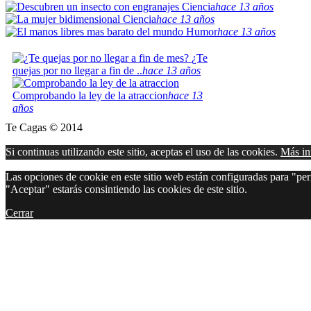
Ciencia
hace 13 años
Ciencia
hace 13 años
Humor
hace 13 años
¿Te
quejas por no llegar a fin de ..
hace 13 años
Comprobando la ley de la atraccion
hace 13
años
Te Cagas © 2014
Si continuas utilizando este sitio, aceptas el uso de las cookies.
Más in
Las opciones de cookie en este sitio web están configuradas para "perm
"Aceptar" estarás consintiendo las cookies de este sitio.
Cerrar