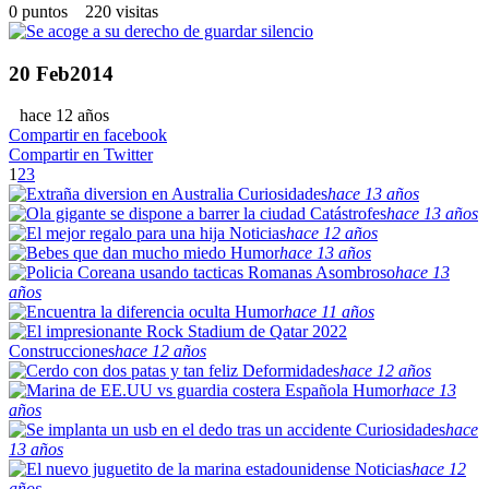
0 puntos 220 visitas
20
Feb
2014
hace 12 años
Compartir en facebook
Compartir en Twitter
1
2
3
Curiosidades
hace 13 años
Catástrofes
hace 13 años
Noticias
hace 12 años
Humor
hace 13 años
Asombroso
hace 13
años
Humor
hace 11 años
Construcciones
hace 12 años
Deformidades
hace 12 años
Humor
hace 13
años
Curiosidades
hace
13 años
Noticias
hace 12
años