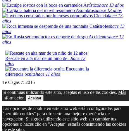
Artístico
hace 13 años
Asombroso
hace 13 años
Ciencia
hace 13
años
Catástrofes
hace 13
años
Accidentes
hace 12
años
Rescate en alta mar de un niño de ..
hace 12
años
Encuentra la
diferencia oculta
hace 11 años
Te Cagas © 2015
Si continuas utilizando este sitio, aceptas el uso de las cookies.
Más
información
Aceptar
Las opciones de cookie en este sitio web están configuradas para
"permitir cookies" para ofrecerte una mejor experiéncia de
navegación. Si sigues utilizando este sitio web sin cambiar tus
opciones o haces clic en "Aceptar" estarás consintiendo las cookies
de este sitio.