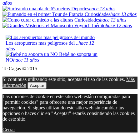
años
Deportes
hace 13 años
Curiosidades
hace 13 años
Curiosidades
hace 13 años
Inédito
hace 12 años
Los aeropuertos mas peligrosos del ..
hace 12
años
Bebé no soporta un
NO
hace 11 años
Te Cagas © 2015
Si continuas utilizando este sitio, aceptas el uso de las cookies.
Más
información
Aceptar
Las opciones de cookie en este sitio web están configuradas para
"permitir cookies" para ofrecerte una mejor experiéncia de
navegación. Si sigues utilizando este sitio web sin cambiar tus
opciones o haces clic en "Aceptar" estarás consintiendo las cookies
de este sitio.
Cerrar